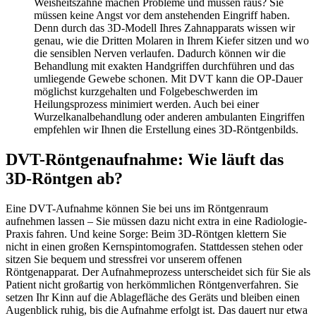
Weisheitszähne machen Probleme und müssen raus? Sie
müssen keine Angst vor dem anstehenden Eingriff haben.
Denn durch das 3D-Modell Ihres Zahnapparats wissen wir
genau, wie die Dritten Molaren in Ihrem Kiefer sitzen und wo
die sensiblen Nerven verlaufen. Dadurch können wir die
Behandlung mit exakten Handgriffen durchführen und das
umliegende Gewebe schonen. Mit DVT kann die OP-Dauer
möglichst kurzgehalten und Folgebeschwerden im
Heilungsprozess minimiert werden. Auch bei einer
Wurzelkanalbehandlung oder anderen ambulanten Eingriffen
empfehlen wir Ihnen die Erstellung eines 3D-Röntgenbilds.
DVT-Röntgenaufnahme: Wie läuft das
3D-Röntgen ab?
Eine DVT-Aufnahme können Sie bei uns im Röntgenraum
aufnehmen lassen – Sie müssen dazu nicht extra in eine Radiologie-
Praxis fahren. Und keine Sorge: Beim 3D-Röntgen klettern Sie
nicht in einen großen Kernspintomografen. Stattdessen stehen oder
sitzen Sie bequem und stressfrei vor unserem offenen
Röntgenapparat. Der Aufnahmeprozess unterscheidet sich für Sie als
Patient nicht großartig von herkömmlichen Röntgenverfahren. Sie
setzen Ihr Kinn auf die Ablagefläche des Geräts und bleiben einen
Augenblick ruhig, bis die Aufnahme erfolgt ist. Das dauert nur etwa